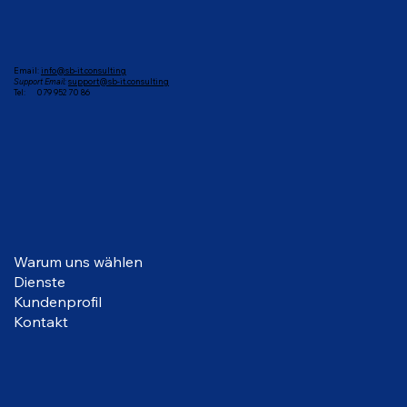
Email:
info@sb-it.consulting
Support Email:
support@sb-it.consulting
Tel: ‭079 952 70 86
Warum uns wählen
Dienste
Kundenprofil
Kontakt